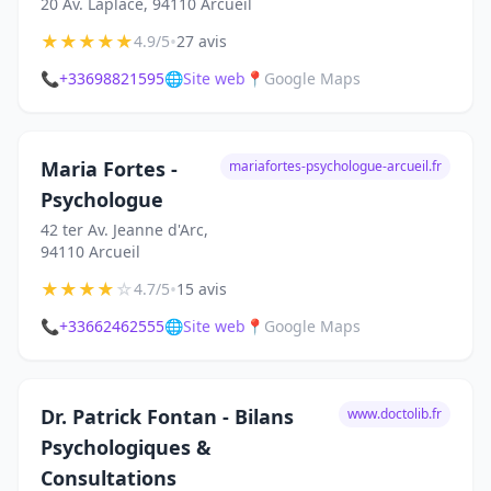
20 Av. Laplace, 94110 Arcueil
★
★
★
★
★
•
4.9/5
27 avis
📞
+33698821595
🌐
Site web
📍
Google Maps
Maria Fortes -
mariafortes-psychologue-arcueil.fr
Psychologue
42 ter Av. Jeanne d'Arc,
94110 Arcueil
★
★
★
★
☆
•
4.7/5
15 avis
📞
+33662462555
🌐
Site web
📍
Google Maps
Dr. Patrick Fontan - Bilans
www.doctolib.fr
Psychologiques &
Consultations