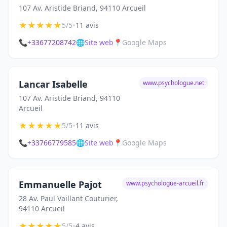
107 Av. Aristide Briand, 94110 Arcueil
★
★
★
★
★
•
5/5
11 avis
📞
+33677208742
🌐
Site web
📍
Google Maps
Lancar Isabelle
www.psychologue.net
107 Av. Aristide Briand, 94110
Arcueil
★
★
★
★
★
•
5/5
11 avis
📞
+33766779585
🌐
Site web
📍
Google Maps
Emmanuelle Pajot
www.psychologue-arcueil.fr
28 Av. Paul Vaillant Couturier,
94110 Arcueil
★
★
★
★
★
•
5/5
4 avis