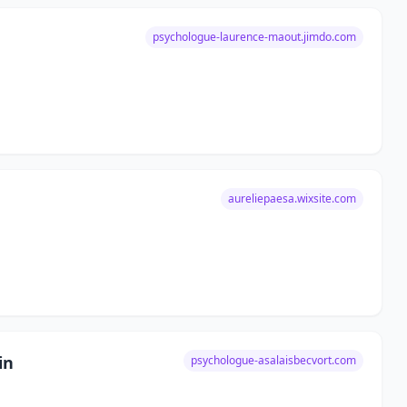
psychologue-laurence-maout.jimdo.com
aureliepaesa.wixsite.com
in
psychologue-asalaisbecvort.com