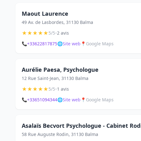
Maout Laurence
49 Av. de Lasbordes, 31130 Balma
★
★
★
★
★
•
5/5
2 avis
📞
+33622817875
🌐
Site web
📍
Google Maps
Aurélie Paesa, Psychologue
12 Rue Saint-Jean, 31130 Balma
★
★
★
★
★
•
5/5
1 avis
📞
+33651094344
🌐
Site web
📍
Google Maps
Asalaïs Becvort Psychologue - Cabinet Rod
58 Rue Auguste Rodin, 31130 Balma