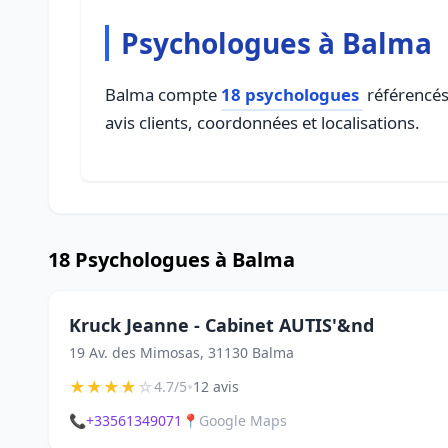
Psychologues à Balma
Balma compte
18 psychologues
référencés 
avis clients, coordonnées et localisations.
18 Psychologues à Balma
Kruck Jeanne - Cabinet AUTIS'&nd
19 Av. des Mimosas, 31130 Balma
★
★
★
★
☆
•
4.7/5
12 avis
📞
+33561349071
📍
Google Maps