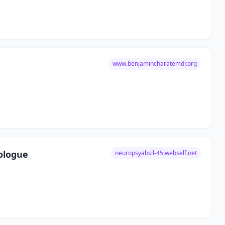
www.benjamincharatemdr.org
ologue
neuropsyabsil-45.webself.net