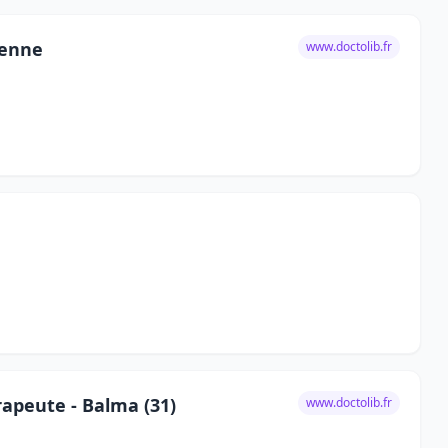
ienne
www.doctolib.fr
apeute - Balma (31)
www.doctolib.fr