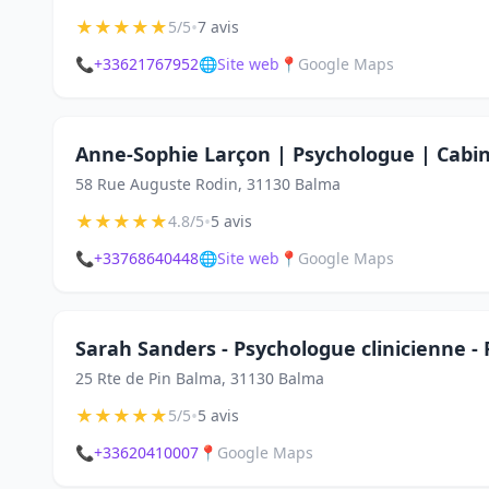
★
★
★
★
★
•
5/5
7 avis
📞
+33621767952
🌐
Site web
📍
Google Maps
Anne-Sophie Larçon | Psychologue | Cabin
58 Rue Auguste Rodin, 31130 Balma
★
★
★
★
★
•
4.8/5
5 avis
📞
+33768640448
🌐
Site web
📍
Google Maps
Sarah Sanders - Psychologue clinicienne -
25 Rte de Pin Balma, 31130 Balma
★
★
★
★
★
•
5/5
5 avis
📞
+33620410007
📍
Google Maps