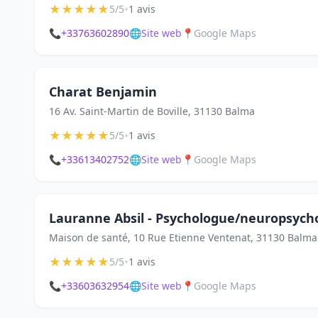
★
★
★
★
★
•
5/5
1 avis
📞
+33763602890
🌐
Site web
📍
Google Maps
Charat Benjamin
16 Av. Saint-Martin de Boville, 31130 Balma
★
★
★
★
★
•
5/5
1 avis
📞
+33613402752
🌐
Site web
📍
Google Maps
Lauranne Absil - Psychologue/neuropsych
Maison de santé, 10 Rue Etienne Ventenat, 31130 Balma
★
★
★
★
★
•
5/5
1 avis
📞
+33603632954
🌐
Site web
📍
Google Maps