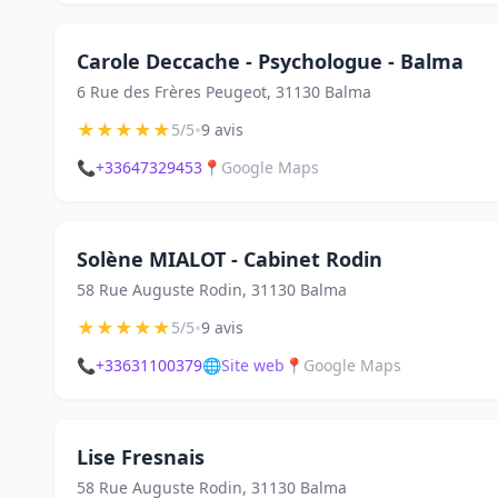
Carole Deccache - Psychologue - Balma
6 Rue des Frères Peugeot, 31130 Balma
★
★
★
★
★
•
5/5
9 avis
📞
+33647329453
📍
Google Maps
Solène MIALOT - Cabinet Rodin
58 Rue Auguste Rodin, 31130 Balma
★
★
★
★
★
•
5/5
9 avis
📞
+33631100379
🌐
Site web
📍
Google Maps
Lise Fresnais
58 Rue Auguste Rodin, 31130 Balma