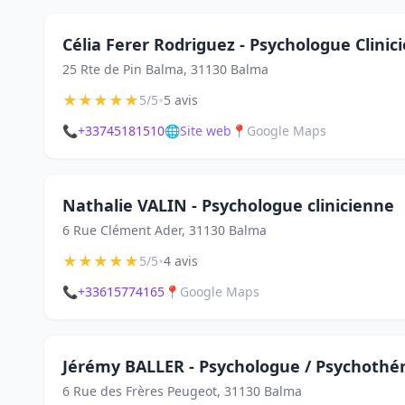
Célia Ferer Rodriguez - Psychologue Clinic
25 Rte de Pin Balma, 31130 Balma
★
★
★
★
★
•
5/5
5 avis
📞
+33745181510
🌐
Site web
📍
Google Maps
Nathalie VALIN - Psychologue clinicienne
6 Rue Clément Ader, 31130 Balma
★
★
★
★
★
•
5/5
4 avis
📞
+33615774165
📍
Google Maps
Jérémy BALLER - Psychologue / Psychothér
6 Rue des Frères Peugeot, 31130 Balma