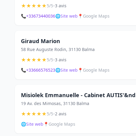
★
★
★
★
★
•
5/5
3 avis
📞
+33673440036
🌐
Site web
📍
Google Maps
Giraud Marion
58 Rue Auguste Rodin, 31130 Balma
★
★
★
★
★
•
5/5
3 avis
📞
+33666576523
🌐
Site web
📍
Google Maps
Misiolek Emmanuelle - Cabinet AUTIS'&nd
19 Av. des Mimosas, 31130 Balma
★
★
★
★
★
•
5/5
2 avis
🌐
Site web
📍
Google Maps