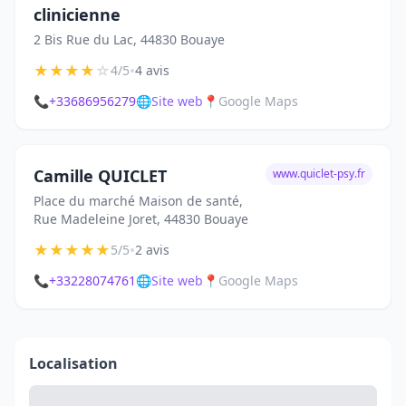
clinicienne
2 Bis Rue du Lac, 44830 Bouaye
★
★
★
★
☆
•
4/5
4 avis
📞
+33686956279
🌐
Site web
📍
Google Maps
Camille QUICLET
www.quiclet-psy.fr
Place du marché Maison de santé,
Rue Madeleine Joret, 44830 Bouaye
★
★
★
★
★
•
5/5
2 avis
📞
+33228074761
🌐
Site web
📍
Google Maps
Localisation