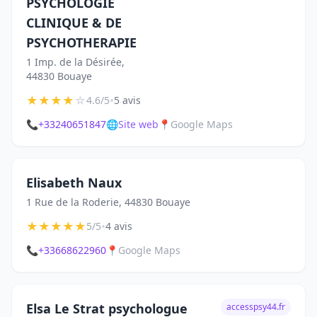
PSYCHOLOGIE
CLINIQUE & DE
PSYCHOTHERAPIE
1 Imp. de la Désirée,
44830 Bouaye
★
★
★
★
☆
•
4.6/5
5 avis
📞
+33240651847
🌐
Site web
📍
Google Maps
Elisabeth Naux
1 Rue de la Roderie, 44830 Bouaye
★
★
★
★
★
•
5/5
4 avis
📞
+33668622960
📍
Google Maps
Elsa Le Strat psychologue
accesspsy44.fr