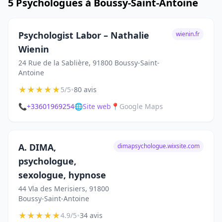
5 Psychologues à Boussy-Saint-Antoine
Psychologist Labor – Nathalie
wienin.fr
Wienin
24 Rue de la Sablière, 91800 Boussy-Saint-
Antoine
★
★
★
★
★
•
5/5
80 avis
📞
+33601969254
🌐
Site web
📍
Google Maps
A. DIMA,
dimapsychologue.wixsite.com
psychologue,
sexologue, hypnose
44 Vla des Merisiers, 91800
Boussy-Saint-Antoine
★
★
★
★
★
•
4.9/5
34 avis