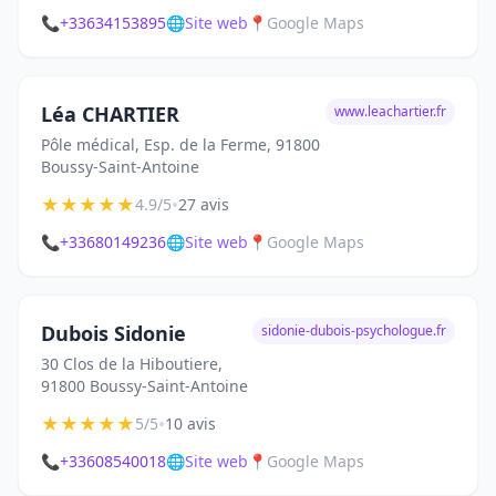
📞
+33634153895
🌐
Site web
📍
Google Maps
Léa CHARTIER
www.leachartier.fr
Pôle médical, Esp. de la Ferme, 91800
Boussy-Saint-Antoine
★
★
★
★
★
•
4.9/5
27 avis
📞
+33680149236
🌐
Site web
📍
Google Maps
Dubois Sidonie
sidonie-dubois-psychologue.fr
30 Clos de la Hiboutiere,
91800 Boussy-Saint-Antoine
★
★
★
★
★
•
5/5
10 avis
📞
+33608540018
🌐
Site web
📍
Google Maps