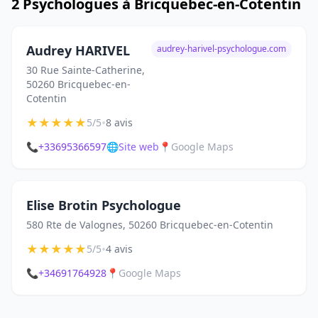
2 Psychologues à Bricquebec-en-Cotentin
Audrey HARIVEL
audrey-harivel-psychologue.com
30 Rue Sainte-Catherine,
50260 Bricquebec-en-
Cotentin
★
★
★
★
★
•
5/5
8 avis
📞
+33695366597
🌐
Site web
📍
Google Maps
Elise Brotin Psychologue
580 Rte de Valognes, 50260 Bricquebec-en-Cotentin
★
★
★
★
★
•
5/5
4 avis
📞
+34691764928
📍
Google Maps