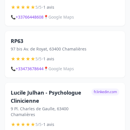
★
★
★
★
★
•
5/5
1 avis
📞
+33766448608
📍
Google Maps
RP63
97 bis Av. de Royat, 63400 Chamalières
★
★
★
★
★
•
5/5
1 avis
📞
+33473678644
📍
Google Maps
Lucile Julhan - Psychologue
fr.linkedin.com
Clinicienne
9 Pl. Charles de Gaulle, 63400
Chamalières
★
★
★
★
★
•
5/5
1 avis