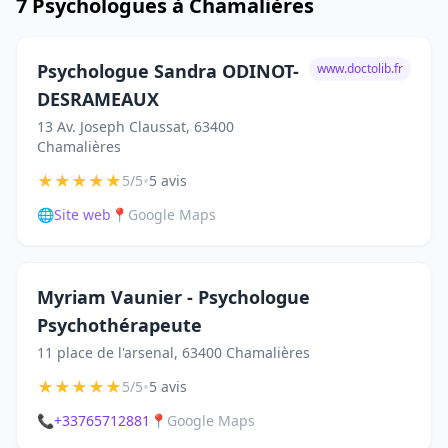
7 Psychologues à Chamalières
Psychologue Sandra ODINOT-
www.doctolib.fr
DESRAMEAUX
13 Av. Joseph Claussat, 63400
Chamalières
★
★
★
★
★
•
5/5
5 avis
🌐
Site web
📍
Google Maps
Myriam Vaunier - Psychologue
Psychothérapeute
11 place de l'arsenal, 63400 Chamalières
★
★
★
★
★
•
5/5
5 avis
📞
+33765712881
📍
Google Maps