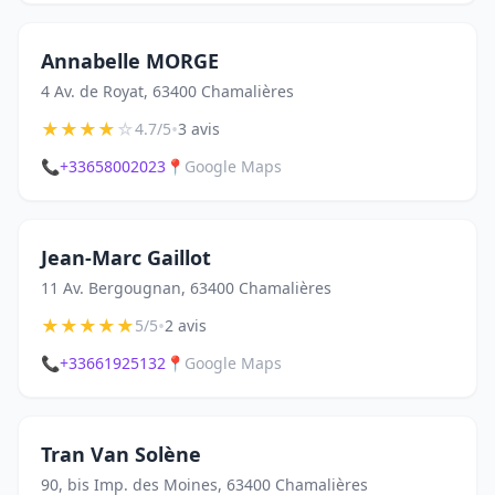
Annabelle MORGE
4 Av. de Royat, 63400 Chamalières
★
★
★
★
☆
•
4.7/5
3 avis
📞
+33658002023
📍
Google Maps
Jean-Marc Gaillot
11 Av. Bergougnan, 63400 Chamalières
★
★
★
★
★
•
5/5
2 avis
📞
+33661925132
📍
Google Maps
Tran Van Solène
90, bis Imp. des Moines, 63400 Chamalières