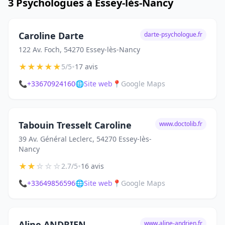
3 Psychologues à Essey-lès-Nancy
Caroline Darte
darte-psychologue.fr
122 Av. Foch, 54270 Essey-lès-Nancy
★
★
★
★
★
•
5/5
17 avis
📞
+33670924160
🌐
Site web
📍
Google Maps
Tabouin Tresselt Caroline
www.doctolib.fr
39 Av. Général Leclerc, 54270 Essey-lès-
Nancy
★
★
☆
☆
☆
•
2.7/5
16 avis
📞
+33649856596
🌐
Site web
📍
Google Maps
Aline ANDRIEN
www.aline-andrien.fr