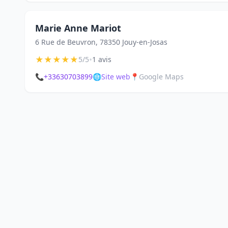
Marie Anne Mariot
6 Rue de Beuvron, 78350 Jouy-en-Josas
★
★
★
★
★
•
5/5
1 avis
📞
+33630703899
🌐
Site web
📍
Google Maps