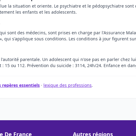
value la situation et oriente. Le psychiatre et le pédopsychiatre so
tement les enfants et les adolescents.
?
qui sont des médecins, sont prises en charge par l'Assurance Malad
 qui s'applique sous conditions. Les conditions à jour figurent sur
 l'autorité parentale. Un adolescent qui n'ose pas en parler chez lu
: 15 ou 112. Prévention du suicide : 3114, 24h/24. Enfance en dang
 repères essentiels
·
lexique des professions
.
le De France
Autres régions