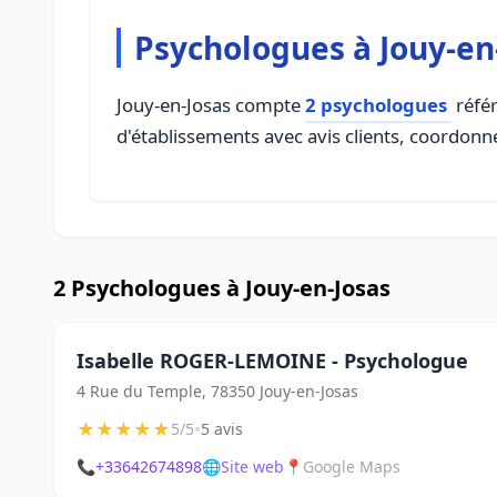
Psychologues à Jouy-en
Jouy-en-Josas compte
2 psychologues
référ
d'établissements avec avis clients, coordonné
2 Psychologues à Jouy-en-Josas
Isabelle ROGER-LEMOINE - Psychologue
4 Rue du Temple, 78350 Jouy-en-Josas
★
★
★
★
★
•
5/5
5 avis
📞
+33642674898
🌐
Site web
📍
Google Maps