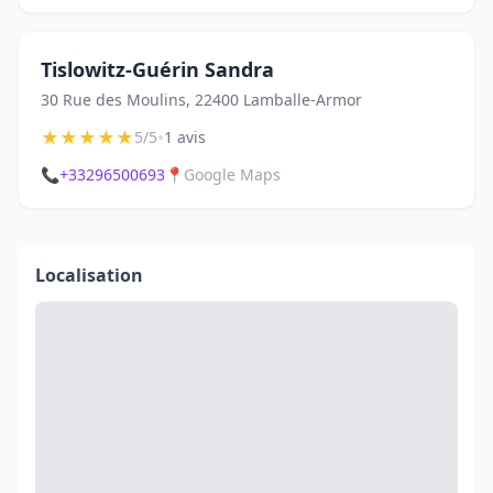
Tislowitz-Guérin Sandra
30 Rue des Moulins, 22400 Lamballe-Armor
★
★
★
★
★
•
5/5
1 avis
📞
+33296500693
📍
Google Maps
Localisation