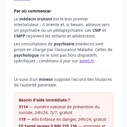
Par où commencer
Le
médecin traitant
est le bon premier
interlocuteur : il oriente et, si besoin, adresse vers
un psychiatre ou un pédopsychiatre. Les
CMP
et
CMPP
reçoivent les enfants et adolescents.
Les consultations de
psychiatre
(médecin) sont
prises en charge par l'Assurance Maladie. Celles de
psychologue
ne le sont pas hors dispositifs
spécifiques ; conditions à jour sur
ameli.fr
.
Le suivi d'un
mineur
suppose l'accord des titulaires
de l'autorité parentale.
Besoin d'aide immédiate ?
3114
— numéro national de prévention du
suicide, 24h/24, 7j/7, gratuit
119
— Allo Enfance en danger, 24h/24, gratuit
Fil Santé Jeunes 0 800 235 236
— anonyme et