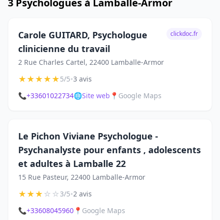
3 Psychologues à Lamballe-Armor
Carole GUITARD, Psychologue
clickdoc.fr
clinicienne du travail
2 Rue Charles Cartel, 22400 Lamballe-Armor
★
★
★
★
★
•
5/5
3 avis
📞
+33601022734
🌐
Site web
📍
Google Maps
Le Pichon Viviane Psychologue -
Psychanalyste pour enfants , adolescents
et adultes à Lamballe 22
15 Rue Pasteur, 22400 Lamballe-Armor
★
★
★
☆
☆
•
3/5
2 avis
📞
+33608045960
📍
Google Maps