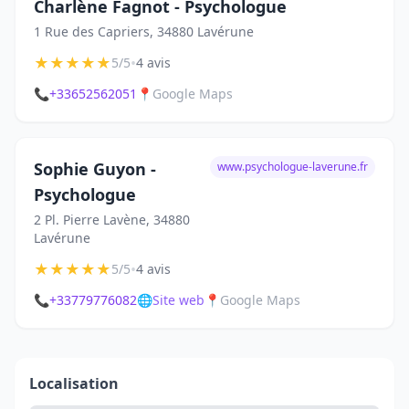
Charlène Fagnot - Psychologue
1 Rue des Capriers, 34880 Lavérune
★
★
★
★
★
•
5/5
4 avis
📞
+33652562051
📍
Google Maps
Sophie Guyon -
www.psychologue-laverune.fr
Psychologue
2 Pl. Pierre Lavène, 34880
Lavérune
★
★
★
★
★
•
5/5
4 avis
📞
+33779776082
🌐
Site web
📍
Google Maps
Localisation