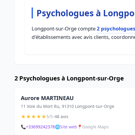
Psychologues à Longpo
Longpont-sur-Orge compte
2 psychologue
d'établissements avec avis clients, coordonné
2 Psychologues à Longpont-sur-Orge
Aurore MARTINEAU
11 Voie du Mort Ru, 91310 Longpont-sur-Orge
★
★
★
★
★
•
5/5
48 avis
📞
+33699242378
🌐
Site web
📍
Google Maps