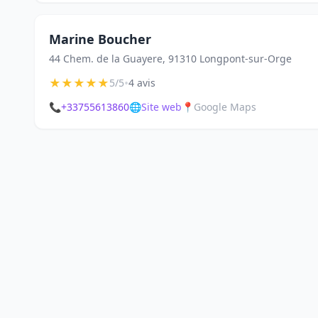
Marine Boucher
44 Chem. de la Guayere, 91310 Longpont-sur-Orge
★
★
★
★
★
•
5/5
4 avis
📞
+33755613860
🌐
Site web
📍
Google Maps