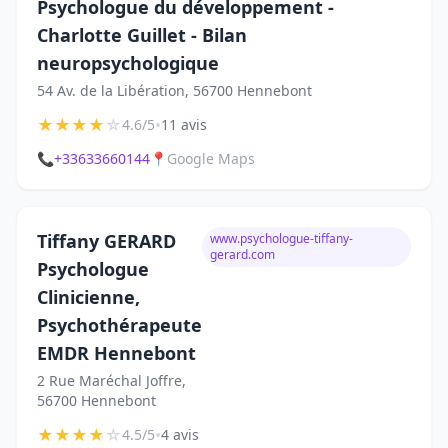
Psychologue du développement -
Charlotte Guillet - Bilan
neuropsychologique
54 Av. de la Libération, 56700 Hennebont
★
★
★
★
☆
•
4.6/5
11 avis
📞
+33633660144
📍
Google Maps
Tiffany GERARD
www.psychologue-tiffany-
gerard.com
Psychologue
Clinicienne,
Psychothérapeute
EMDR Hennebont
2 Rue Maréchal Joffre,
56700 Hennebont
★
★
★
★
☆
•
4.5/5
4 avis