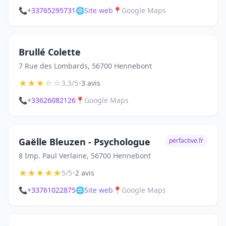
📞
+33765295731
🌐
Site web
📍
Google Maps
Brullé Colette
7 Rue des Lombards, 56700 Hennebont
★
★
★
☆
☆
•
3.3/5
3 avis
📞
+33626082126
📍
Google Maps
Gaëlle Bleuzen - Psychologue
perfactive.fr
8 Imp. Paul Verlaine, 56700 Hennebont
★
★
★
★
★
•
5/5
2 avis
📞
+33761022875
🌐
Site web
📍
Google Maps