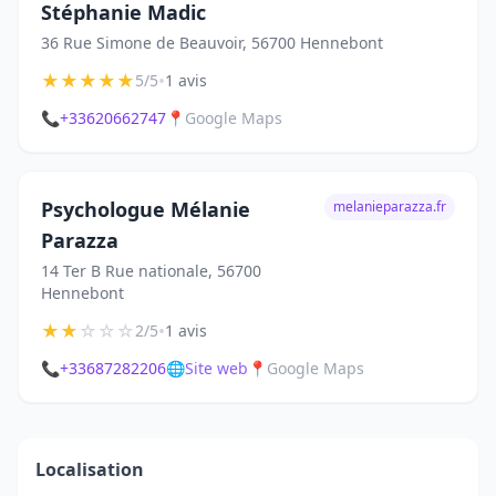
Stéphanie Madic
36 Rue Simone de Beauvoir, 56700 Hennebont
★
★
★
★
★
•
5/5
1 avis
📞
+33620662747
📍
Google Maps
Psychologue Mélanie
melanieparazza.fr
Parazza
14 Ter B Rue nationale, 56700
Hennebont
★
★
☆
☆
☆
•
2/5
1 avis
📞
+33687282206
🌐
Site web
📍
Google Maps
Localisation