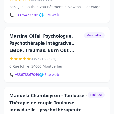
386 Quai Louis le Vau Bâtiment le Newton - 1er étage, 34080 Montpellier
📞 +33764237381
🌐 Site web
Martine Céfai. Psychologue,
Montpellier
Psychothérapie intégrative,,
EMDR, Traumas, Burn Out …
★
★
★
★
★
4.8/5 (183 avis)
6 Rue Joffre, 34000 Montpellier
📞 +33678367049
🌐 Site web
Manuela Chambeyron - Toulouse -
Toulouse
Thérapie de couple Toulouse -
individuelle - psychothérapeute