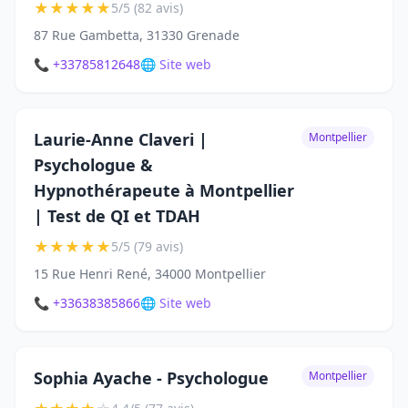
★
★
★
★
★
5/5 (82 avis)
87 Rue Gambetta, 31330 Grenade
📞 +33785812648
🌐 Site web
Laurie-Anne Claveri |
Montpellier
Psychologue &
Hypnothérapeute à Montpellier
| Test de QI et TDAH
★
★
★
★
★
5/5 (79 avis)
15 Rue Henri René, 34000 Montpellier
📞 +33638385866
🌐 Site web
Sophia Ayache - Psychologue
Montpellier