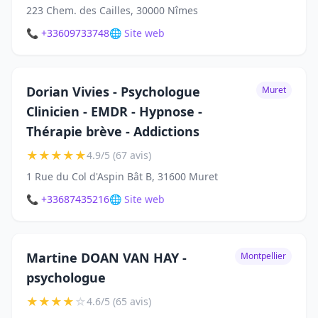
223 Chem. des Cailles, 30000 Nîmes
📞 +33609733748
🌐 Site web
Dorian Vivies - Psychologue
Muret
Clinicien - EMDR - Hypnose -
Thérapie brève - Addictions
★
★
★
★
★
4.9/5 (67 avis)
1 Rue du Col d'Aspin Bât B, 31600 Muret
📞 +33687435216
🌐 Site web
Martine DOAN VAN HAY -
Montpellier
psychologue
★
★
★
★
☆
4.6/5 (65 avis)