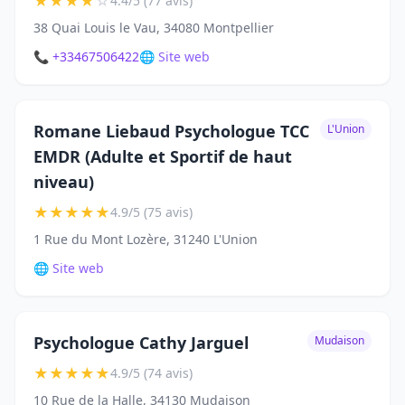
★
★
★
★
☆
4.4/5 (77 avis)
38 Quai Louis le Vau, 34080 Montpellier
📞 +33467506422
🌐 Site web
Romane Liebaud Psychologue TCC
L'Union
EMDR (Adulte et Sportif de haut
niveau)
★
★
★
★
★
4.9/5 (75 avis)
1 Rue du Mont Lozère, 31240 L'Union
🌐 Site web
Psychologue Cathy Jarguel
Mudaison
★
★
★
★
★
4.9/5 (74 avis)
10 Rue de la Halle, 34130 Mudaison