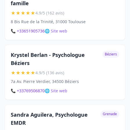
famille
★
★
★
★
★
4.9/5 (162 avis)
8 Bis Rue de la Trinité, 31000 Toulouse
📞 +33651905736
🌐 Site web
Krystel Berlan - Psychologue
Béziers
Béziers
★
★
★
★
★
4.9/5 (136 avis)
7a Av. Pierre Verdier, 34500 Béziers
📞 +33769506870
🌐 Site web
Sandra Aguilera, Psychologue
Grenade
EMDR