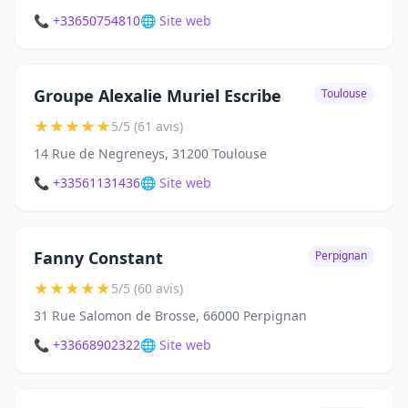
📞 +33650754810
🌐 Site web
Groupe Alexalie Muriel Escribe
Toulouse
★
★
★
★
★
5/5 (61 avis)
14 Rue de Negreneys, 31200 Toulouse
📞 +33561131436
🌐 Site web
Fanny Constant
Perpignan
★
★
★
★
★
5/5 (60 avis)
31 Rue Salomon de Brosse, 66000 Perpignan
📞 +33668902322
🌐 Site web