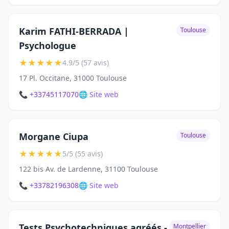
Karim FATHI-BERRADA |
Toulouse
Psychologue
★
★
★
★
★
4.9/5 (57 avis)
17 Pl. Occitane, 31000 Toulouse
📞 +33745117070
🌐 Site web
Morgane Ciupa
Toulouse
★
★
★
★
★
5/5 (55 avis)
122 bis Av. de Lardenne, 31100 Toulouse
📞 +33782196308
🌐 Site web
Tests Psychotechniques agréés -
Montpellier