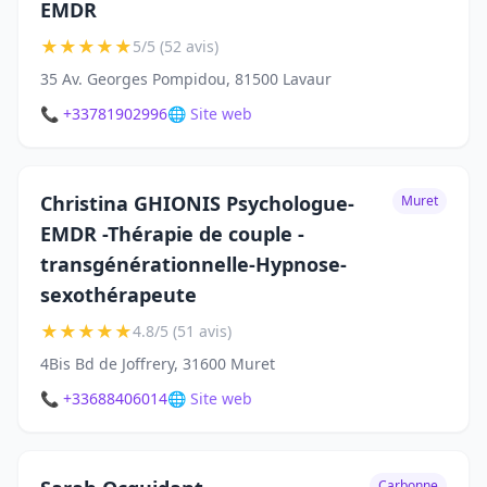
EMDR
★
★
★
★
★
5/5 (52 avis)
35 Av. Georges Pompidou, 81500 Lavaur
📞 +33781902996
🌐 Site web
Christina GHIONIS Psychologue-
Muret
EMDR -Thérapie de couple -
transgénérationnelle-Hypnose-
sexothérapeute
★
★
★
★
★
4.8/5 (51 avis)
4Bis Bd de Joffrery, 31600 Muret
📞 +33688406014
🌐 Site web
Carbonne