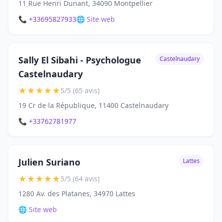
11 Rue Henri Dunant, 34090 Montpellier
📞 +33695827933
🌐 Site web
Sally El Sibahi - Psychologue
Castelnaudary
Castelnaudary
★
★
★
★
★
5/5 (65 avis)
19 Cr de la République, 11400 Castelnaudary
📞 +33762781977
Julien Suriano
Lattes
★
★
★
★
★
5/5 (64 avis)
1280 Av. des Platanes, 34970 Lattes
🌐 Site web