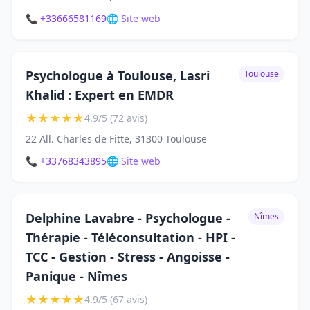
📞 +33666581169
🌐 Site web
Psychologue à Toulouse, Lasri
Toulouse
Khalid : Expert en EMDR
★
★
★
★
★
4.9/5 (72 avis)
22 All. Charles de Fitte, 31300 Toulouse
📞 +33768343895
🌐 Site web
Delphine Lavabre - Psychologue -
Nîmes
Thérapie - Téléconsultation - HPI -
TCC - Gestion - Stress - Angoisse -
Panique - Nîmes
★
★
★
★
★
4.9/5 (67 avis)