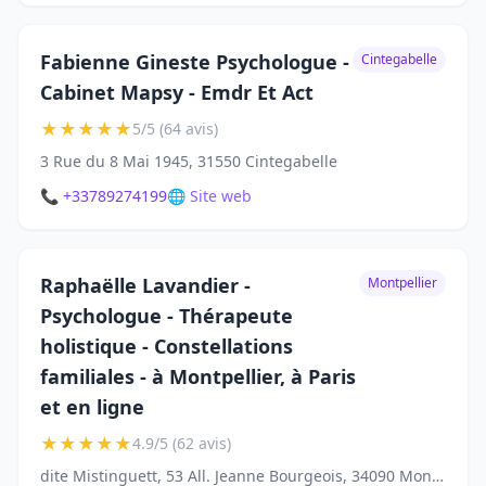
Fabienne Gineste Psychologue -
Cintegabelle
Cabinet Mapsy - Emdr Et Act
★
★
★
★
★
5/5 (64 avis)
3 Rue du 8 Mai 1945, 31550 Cintegabelle
📞 +33789274199
🌐 Site web
Raphaëlle Lavandier -
Montpellier
Psychologue - Thérapeute
holistique - Constellations
familiales - à Montpellier, à Paris
et en ligne
★
★
★
★
★
4.9/5 (62 avis)
dite Mistinguett, 53 All. Jeanne Bourgeois, 34090 Montpellier