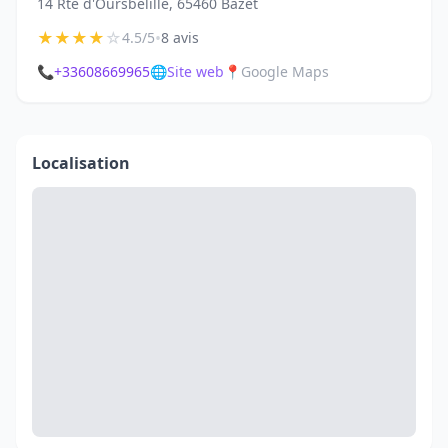
14 Rte d'Oursbelille, 65460 Bazet
★
★
★
★
☆
•
4.5/5
8 avis
📞
+33608669965
🌐
Site web
📍
Google Maps
Localisation