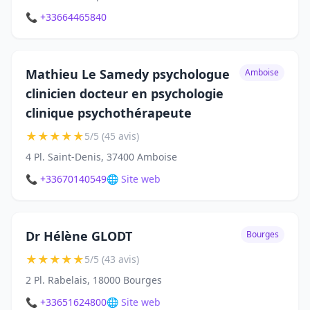
📞 +33664465840
Mathieu Le Samedy psychologue
Amboise
clinicien docteur en psychologie
clinique psychothérapeute
★
★
★
★
★
5/5 (45 avis)
4 Pl. Saint-Denis, 37400 Amboise
📞 +33670140549
🌐 Site web
Dr Hélène GLODT
Bourges
★
★
★
★
★
5/5 (43 avis)
2 Pl. Rabelais, 18000 Bourges
📞 +33651624800
🌐 Site web