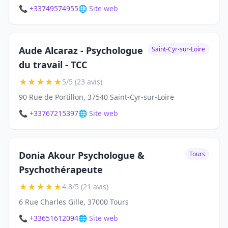
📞 +33749574955
🌐 Site web
Aude Alcaraz - Psychologue
Saint-Cyr-sur-Loire
du travail - TCC
★
★
★
★
★
5/5 (23 avis)
90 Rue de Portillon, 37540 Saint-Cyr-sur-Loire
📞 +33767215397
🌐 Site web
Donia Akour Psychologue &
Tours
Psychothérapeute
★
★
★
★
★
4.8/5 (21 avis)
6 Rue Charles Gille, 37000 Tours
📞 +33651612094
🌐 Site web