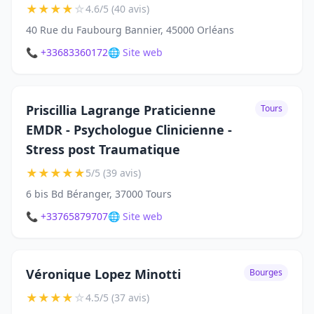
★
★
★
★
☆
4.6/5 (40 avis)
40 Rue du Faubourg Bannier, 45000 Orléans
📞 +33683360172
🌐 Site web
Priscillia Lagrange Praticienne
Tours
EMDR - Psychologue Clinicienne -
Stress post Traumatique
★
★
★
★
★
5/5 (39 avis)
6 bis Bd Béranger, 37000 Tours
📞 +33765879707
🌐 Site web
Véronique Lopez Minotti
Bourges
★
★
★
★
☆
4.5/5 (37 avis)