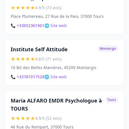
★
★
★
★
★
4.9/5 (73 avis)
Place Plumereau, 27 Rue de la Paix, 37000 Tours
📞 +33652361961
🌐 Site web
Institute Self Attitude
Montargis
★
★
★
★
★
4.8/5 (71 avis)
16 Bd des Belles Manières, 45200 Montargis
📞 +33781017528
🌐 Site web
Maria ALFARO EMDR Psychologue à
Tours
TOURS
★
★
★
★
★
4.9/5 (52 avis)
46 Rue du Rempart, 37000 Tours