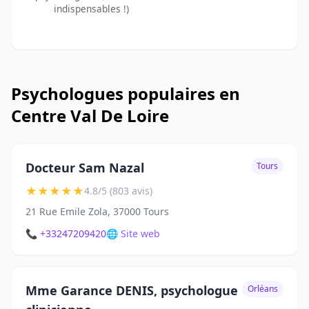
indispensables !)
Psychologues populaires en
Centre Val De Loire
Docteur Sam Nazal
Tours
★
★
★
★
★
4.8/5 (803 avis)
21 Rue Emile Zola, 37000 Tours
📞 +33247209420
🌐 Site web
Mme Garance DENIS, psychologue
Orléans