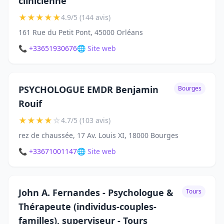
clinicienne
★
★
★
★
★
4.9/5 (144 avis)
161 Rue du Petit Pont, 45000 Orléans
📞 +33651930676
🌐 Site web
PSYCHOLOGUE EMDR Benjamin
Bourges
Rouif
★
★
★
★
☆
4.7/5 (103 avis)
rez de chaussée, 17 Av. Louis XI, 18000 Bourges
📞 +33671001147
🌐 Site web
John A. Fernandes - Psychologue &
Tours
Thérapeute (individus-couples-
familles), superviseur - Tours