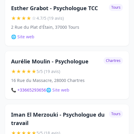
Esther Grabot - Psychologue TCC
Tours
★
★
★
★
☆
4.7/5 (19 avis)
2 Rue du Plat d'Étain, 37000 Tours
🌐 Site web
Aurélie Moulin - Psychologue
Chartres
★
★
★
★
★
5/5 (19 avis)
16 Rue du Massacre, 28000 Chartres
📞 +33665293656
🌐 Site web
Iman El Merzouki - Psychologue du
Tours
travail
★
★
★
★
★
5/5 (18 avis)