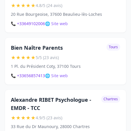
★
★
★
★
★
4.8/5 (24 avis)
20 Rue Bourgeoise, 37600 Beaulieu-lès-Loches
📞 +33649102006
🌐 Site web
Bien Naître Parents
Tours
★
★
★
★
★
5/5 (23 avis)
1 Pl. du Président Coty, 37100 Tours
📞 +33656857413
🌐 Site web
Alexandre RIBET Psychologue -
Chartres
EMDR - TCC
★
★
★
★
★
4.9/5 (23 avis)
33 Rue du Dr Maunoury, 28000 Chartres