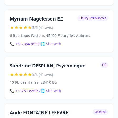
Myriam Nageleisen E.I
Fleury-les-Aubrais
★
★
★
★
★
5/5 (41 avis)
6 Rue Louis Pasteur, 45400 Fleury-les-Aubrais
📞 +33786438990
🌐 Site web
Sandrine DESPLAN, Psychologue
Bû
★
★
★
★
★
5/5 (41 avis)
10 Pl. des Halles, 28410 Bû
📞 +33767395062
🌐 Site web
Aude FONTAINE LEFEVRE
Orléans