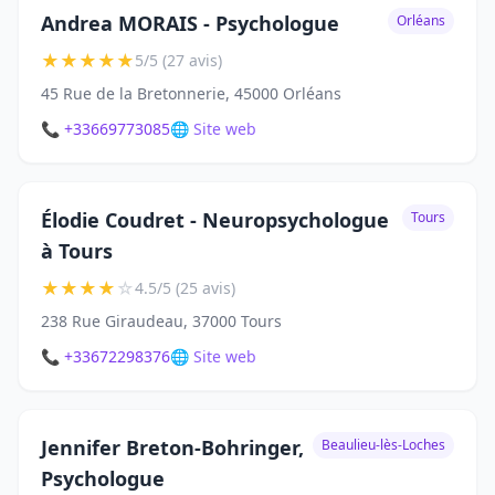
Andrea MORAIS - Psychologue
Orléans
★
★
★
★
★
5/5 (27 avis)
45 Rue de la Bretonnerie, 45000 Orléans
📞 +33669773085
🌐 Site web
Élodie Coudret - Neuropsychologue
Tours
à Tours
★
★
★
★
☆
4.5/5 (25 avis)
238 Rue Giraudeau, 37000 Tours
📞 +33672298376
🌐 Site web
Jennifer Breton-Bohringer,
Beaulieu-lès-Loches
Psychologue