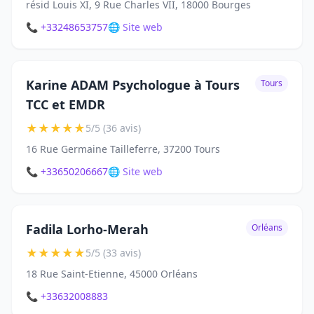
résid Louis XI, 9 Rue Charles VII, 18000 Bourges
📞 +33248653757
🌐 Site web
Karine ADAM Psychologue à Tours
Tours
TCC et EMDR
★
★
★
★
★
5/5 (36 avis)
16 Rue Germaine Tailleferre, 37200 Tours
📞 +33650206667
🌐 Site web
Fadila Lorho-Merah
Orléans
★
★
★
★
★
5/5 (33 avis)
18 Rue Saint-Etienne, 45000 Orléans
📞 +33632008883