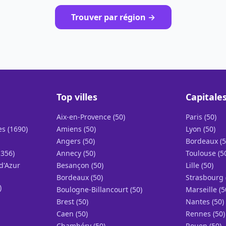
Trouver par région →
Top villes
Capitale
Aix-en-Provence (50)
Paris (50)
s (1690)
Amiens (50)
Lyon (50)
Angers (50)
Bordeaux (5
1356)
Annecy (50)
Toulouse (5
d'Azur
Besançon (50)
Lille (50)
Bordeaux (50)
Strasbourg 
)
Boulogne-Billancourt (50)
Marseille (5
Brest (50)
Nantes (50)
Caen (50)
Rennes (50)
Chambéry (50)
Rouen (50)