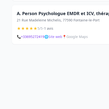
A. Person Psychologue EMDR et ICV, théra
21 Rue Madeleine Michelis, 77590 Fontaine-le-Port
★
★
★
★
★
•
5/5
1 avis
📞
+33695272419
🌐
Site web
📍
Google Maps