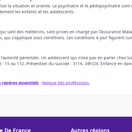
value la situation et oriente. Le psychiatre et le pédopsychiatre so
tement les enfants et les adolescents.
?
qui sont des médecins, sont prises en charge par l'Assurance Malad
 qui s'applique sous conditions. Les conditions à jour figurent sur
 l'autorité parentale. Un adolescent qui n'ose pas en parler chez lu
: 15 ou 112. Prévention du suicide : 3114, 24h/24. Enfance en dang
 repères essentiels
·
lexique des professions
.
le De France
Autres régions