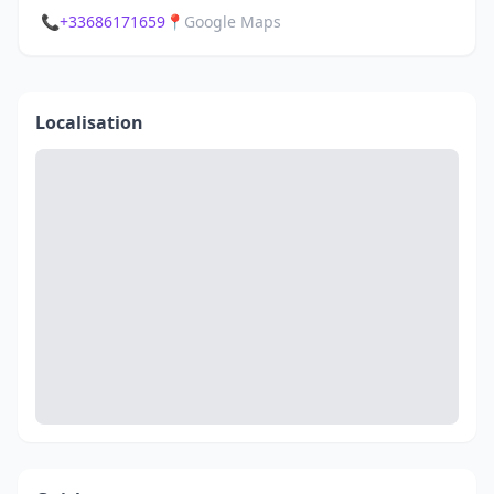
📞
+33686171659
📍
Google Maps
Localisation