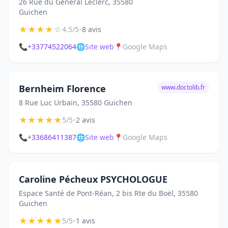
26 Rue du Général Leclerc, 35580
Guichen
★
★
★
★
☆
•
4.5/5
8 avis
📞
+33774522064
🌐
Site web
📍
Google Maps
Bernheim Florence
www.doctolib.fr
8 Rue Luc Urbain, 35580 Guichen
★
★
★
★
★
•
5/5
2 avis
📞
+33686411387
🌐
Site web
📍
Google Maps
Caroline Pécheux PSYCHOLOGUE
Espace Santé de Pont-Réan, 2 bis Rte du Boël, 35580
Guichen
★
★
★
★
★
•
5/5
1 avis