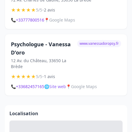
★
★
★
★
★
•
5/5
2 avis
📞
+33777800516
📍
Google Maps
Psychologue - Vanessa
www.vanessadoropsy.fr
D'oro
12 Av. du Château, 33650 La
Brède
★
★
★
★
★
•
5/5
1 avis
📞
+33682457165
🌐
Site web
📍
Google Maps
Localisation