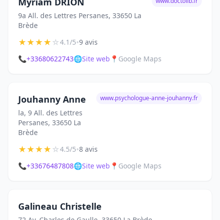
Myriam DRION
www.doctolib.fr
9a All. des Lettres Persanes, 33650 La
Brède
★
★
★
★
☆
•
4.1/5
9 avis
📞
+33680622743
🌐
Site web
📍
Google Maps
Jouhanny Anne
www.psychologue-anne-jouhanny.fr
la, 9 All. des Lettres
Persanes, 33650 La
Brède
★
★
★
★
☆
•
4.5/5
8 avis
📞
+33676487808
🌐
Site web
📍
Google Maps
Galineau Christelle
72 Av. Charles de Gaulle, 33650 La Brède