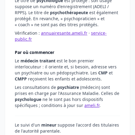
Le titre de
psychologue
est protégé : son usage
suppose un numéro d'enregistrement (ADELI /
RPPS). Le titre de
psychothérapeute
est également
protégé. En revanche, « psychopraticien » et
« coach » ne sont pas des titres protégés.
Vérification :
annuairesante.ameli.fr
·
service-
public.fr
Par où commencer
Le
médecin traitant
est le bon premier
interlocuteur : il oriente et, si besoin, adresse vers
un psychiatre ou un pédopsychiatre. Les
CMP
et
CMPP
reçoivent les enfants et adolescents.
Les consultations de
psychiatre
(médecin) sont
prises en charge par l'Assurance Maladie. Celles de
psychologue
ne le sont pas hors dispositifs
spécifiques ; conditions à jour sur
ameli.fr
.
Le suivi d'un
mineur
suppose l'accord des titulaires
de l'autorité parentale.