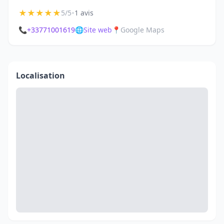
★
★
★
★
★
•
5/5
1 avis
📞
+33771001619
🌐
Site web
📍
Google Maps
Localisation