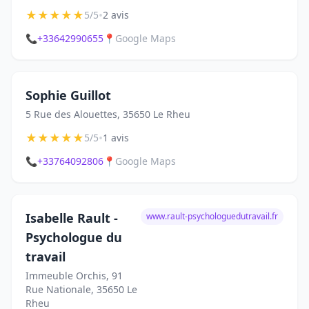
★
★
★
★
★
•
5/5
2 avis
📞
+33642990655
📍
Google Maps
Sophie Guillot
5 Rue des Alouettes, 35650 Le Rheu
★
★
★
★
★
•
5/5
1 avis
📞
+33764092806
📍
Google Maps
Isabelle Rault -
www.rault-psychologuedutravail.fr
Psychologue du
travail
Immeuble Orchis, 91
Rue Nationale, 35650 Le
Rheu