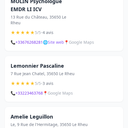
MOLIN Psychologue
EMDR LI ICV
13 Rue du Château, 35650 Le
Rheu
★
★
★
★
★
•
5/5
4 avis
📞
+33676268281
🌐
Site web
📍
Google Maps
Lemonnier Pascaline
7 Rue Jean Chatel, 35650 Le Rheu
★
★
★
★
★
•
5/5
3 avis
📞
+33223463768
📍
Google Maps
Amelie Leguillon
Le, 9 Rue de l'Hermitage, 35650 Le Rheu