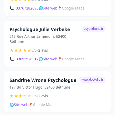
📞
+33767282693
🌐
Site web
📍
Google Maps
Psychologue Julie Verbeke
psybethune.fr
213 Rue Arthur Lamendin, 62400
Béthune
★
★
★
★
★
•
5/5
2 avis
📞
+33651528317
🌐
Site web
📍
Google Maps
Sandrine Wrona Psychologue
www.doctolib.fr
197 Bd Victor Hugo, 62400 Béthune
★
★
★
☆
☆
•
3/5
2 avis
🌐
Site web
📍
Google Maps