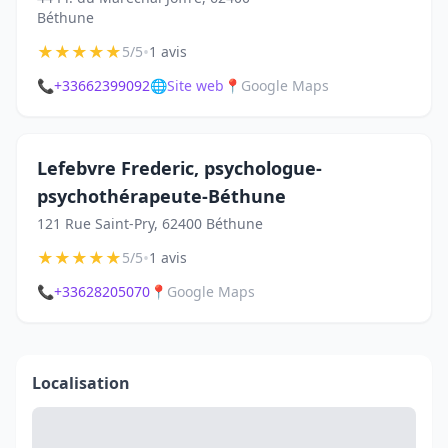
Béthune
★
★
★
★
★
•
5/5
1 avis
📞
+33662399092
🌐
Site web
📍
Google Maps
Lefebvre Frederic, psychologue-
psychothérapeute-Béthune
121 Rue Saint-Pry, 62400 Béthune
★
★
★
★
★
•
5/5
1 avis
📞
+33628205070
📍
Google Maps
Localisation