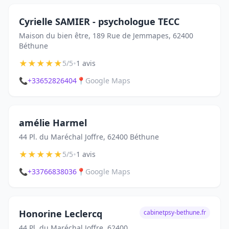
Cyrielle SAMIER - psychologue TECC
Maison du bien être, 189 Rue de Jemmapes, 62400
Béthune
★
★
★
★
★
•
5/5
1 avis
📞
+33652826404
📍
Google Maps
amélie Harmel
44 Pl. du Maréchal Joffre, 62400 Béthune
★
★
★
★
★
•
5/5
1 avis
📞
+33766838036
📍
Google Maps
Honorine Leclercq
cabinetpsy-bethune.fr
44 Pl. du Maréchal Joffre, 62400