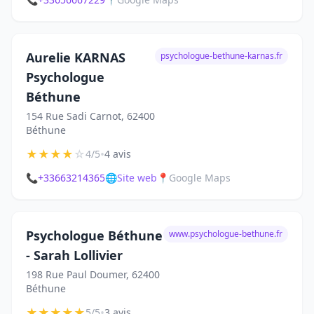
Aurelie KARNAS
psychologue-bethune-karnas.fr
Psychologue
Béthune
154 Rue Sadi Carnot, 62400
Béthune
★
★
★
★
☆
•
4/5
4 avis
📞
+33663214365
🌐
Site web
📍
Google Maps
Psychologue Béthune
www.psychologue-bethune.fr
- Sarah Lollivier
198 Rue Paul Doumer, 62400
Béthune
★
★
★
★
★
•
5/5
3 avis