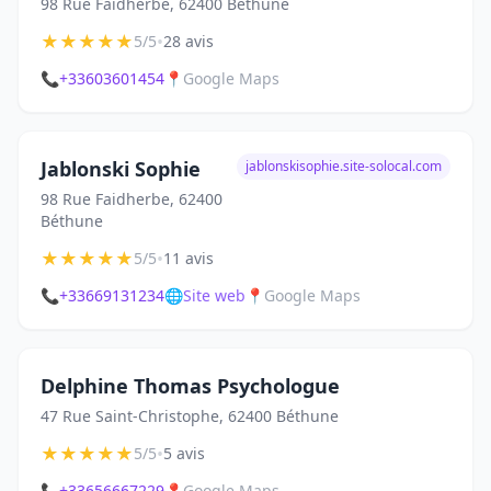
98 Rue Faidherbe, 62400 Béthune
★
★
★
★
★
•
5/5
28 avis
📞
+33603601454
📍
Google Maps
Jablonski Sophie
jablonskisophie.site-solocal.com
98 Rue Faidherbe, 62400
Béthune
★
★
★
★
★
•
5/5
11 avis
📞
+33669131234
🌐
Site web
📍
Google Maps
Delphine Thomas Psychologue
47 Rue Saint-Christophe, 62400 Béthune
★
★
★
★
★
•
5/5
5 avis
📞
+33656667229
📍
Google Maps