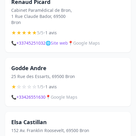
Renaud Picard
Cabinet Paramédical de Bron,
1 Rue Claude Bador, 69500
Bron
★
★
★
★
★
•
5/5
1 avis
📞
+33745251032
🌐
Site web
📍
Google Maps
Godde Andre
25 Rue des Essarts, 69500 Bron
★
☆
☆
☆
☆
•
1/5
1 avis
📞
+33426551630
📍
Google Maps
Elsa Castillan
152 Av. Franklin Roosevelt, 69500 Bron