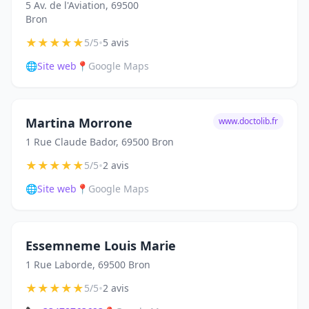
5 Av. de l'Aviation, 69500
Bron
★
★
★
★
★
•
5/5
5 avis
🌐
Site web
📍
Google Maps
Martina Morrone
www.doctolib.fr
1 Rue Claude Bador, 69500 Bron
★
★
★
★
★
•
5/5
2 avis
🌐
Site web
📍
Google Maps
Essemneme Louis Marie
1 Rue Laborde, 69500 Bron
★
★
★
★
★
•
5/5
2 avis