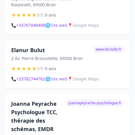
Roosevelt, 69500 Bron
★
★
★
★
★
•
5/5
9 avis
📞
+33767048408
🌐
Site web
📍
Google Maps
Elanur Bulut
www.doctolib.fr
2 Av. Pierre Brossolette, 69500 Bron
★
★
★
★
★
•
5/5
9 avis
📞
+33782744762
🌐
Site web
📍
Google Maps
Joanna Peyrache
joannapeyrache-psychologue.fr
Psychologue TCC,
thérapie des
schémas, EMDR