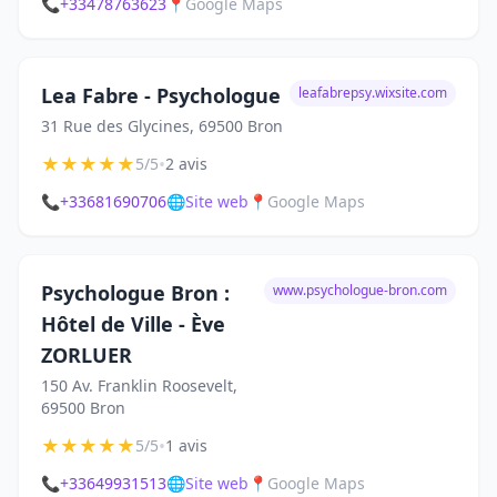
📞
+33478763623
📍
Google Maps
Lea Fabre - Psychologue
leafabrepsy.wixsite.com
31 Rue des Glycines, 69500 Bron
★
★
★
★
★
•
5/5
2 avis
📞
+33681690706
🌐
Site web
📍
Google Maps
Psychologue Bron :
www.psychologue-bron.com
Hôtel de Ville - Ève
ZORLUER
150 Av. Franklin Roosevelt,
69500 Bron
★
★
★
★
★
•
5/5
1 avis
📞
+33649931513
🌐
Site web
📍
Google Maps