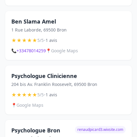
Ben Slama Amel
1 Rue Laborde, 69500 Bron
★
★
★
★
★
•
5/5
1 avis
📞
+33478014259
📍
Google Maps
Psychologue Clinicienne
204 bis Av. Franklin Roosevelt, 69500 Bron
★
★
★
★
★
•
5/5
1 avis
📍
Google Maps
Psychologue Bron
renaudpicard3.wixsite.com