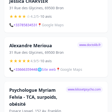
Jessica CHARVIER
31 Rue des Glycines, 69500 Bron
★
★
★
★
☆
•
4.2/5
10 avis
📞
+33785834531
📍
Google Maps
Alexandre Merioua
www.doctolib.fr
31 Rue des Glycines, 69500 Bron
★
★
★
★
★
•
4.9/5
10 avis
📞
+33666359448
🌐
Site web
📍
Google Maps
Psychologue Myriam
www.kilosetpsycho.com
Felvia - TCA, surpoids,
obésité
Espace Logael, 152 Av. Franklin