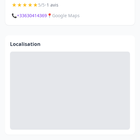
★
★
★
★
★
•
5/5
1 avis
📞
+33630414369
📍
Google Maps
Localisation