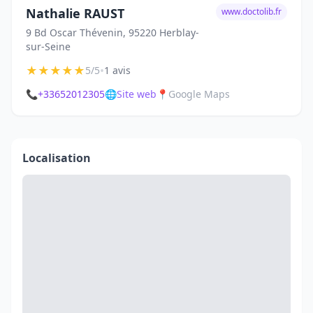
Nathalie RAUST
www.doctolib.fr
9 Bd Oscar Thévenin, 95220 Herblay-
sur-Seine
★
★
★
★
★
•
5/5
1 avis
📞
+33652012305
🌐
Site web
📍
Google Maps
Localisation