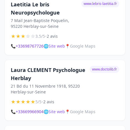
Laetitia Le bris
www.lebris-laetitia.fr
Neuropsychologue
7 Mail Jean-Baptiste Poquelin,
95220 Herblay-sur-Seine
★
★
★
☆
☆
•
3.5/5
2 avis
📞
+33698767726
🌐
Site web
📍
Google Maps
Laura CLEMENT Psychologue
www.doctolib.fr
Herblay
21 Bd du 11 Novembre 1918, 95220
Herblay-sur-Seine
★
★
★
★
★
•
5/5
2 avis
📞
+33669966904
🌐
Site web
📍
Google Maps