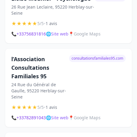
26 Rue Jean Leclaire, 95220 Herblay-sur-
Seine
★
★
★
★
★
•
5/5
1 avis
📞
+33756831816
🌐
Site web
📍
Google Maps
l’Association
consultationsfamiliales95.com
Consultations
Familiales 95
24 Rue du Général de
Gaulle, 95220 Herblay-sur-
Seine
★
★
★
★
★
•
5/5
1 avis
📞
+33782891043
🌐
Site web
📍
Google Maps