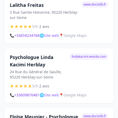
Lalitha Freitas
www.doctolib.fr
3 Rue Sainte-Honorine, 95220 Herblay-
sur-Seine
★
★
★
★
★
•
5/5
2 avis
📞
+33659234768
🌐
Site web
📍
Google Maps
Psychologue Linda
lindakacimi.wixsite.com
Kacimi Herblay
24 Rue du Général de Gaulle,
95220 Herblay-sur-Seine
★
★
★
★
★
•
5/5
2 avis
📞
+33609870481
🌐
Site web
📍
Google Maps
Eloïse Meunier - Psychologue
www.doctolib.fr