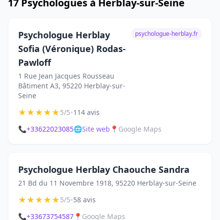
17 Psychologues à Herblay-sur-Seine
Psychologue Herblay
psychologue-herblay.fr
Sofia (Véronique) Rodas-
Pawloff
1 Rue Jean Jacques Rousseau
Bâtiment A3, 95220 Herblay-sur-
Seine
★
★
★
★
★
•
5/5
114 avis
📞
+33622023085
🌐
Site web
📍
Google Maps
Psychologue Herblay Chaouche Sandra
21 Bd du 11 Novembre 1918, 95220 Herblay-sur-Seine
★
★
★
★
★
•
5/5
58 avis
📞
+33673754587
📍
Google Maps