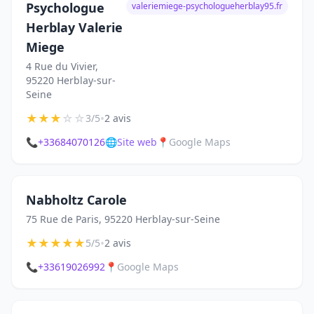
Psychologue
valeriemiege-psychologueherblay95.fr
Herblay Valerie
Miege
4 Rue du Vivier,
95220 Herblay-sur-
Seine
★
★
★
☆
☆
•
3/5
2 avis
📞
+33684070126
🌐
Site web
📍
Google Maps
Nabholtz Carole
75 Rue de Paris, 95220 Herblay-sur-Seine
★
★
★
★
★
•
5/5
2 avis
📞
+33619026992
📍
Google Maps