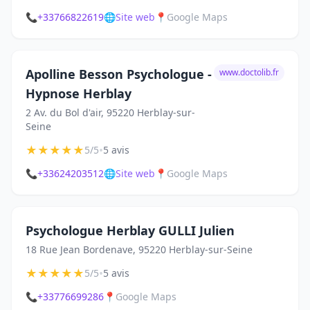
📞
+33766822619
🌐
Site web
📍
Google Maps
Apolline Besson Psychologue -
www.doctolib.fr
Hypnose Herblay
2 Av. du Bol d'air, 95220 Herblay-sur-
Seine
★
★
★
★
★
•
5/5
5 avis
📞
+33624203512
🌐
Site web
📍
Google Maps
Psychologue Herblay GULLI Julien
18 Rue Jean Bordenave, 95220 Herblay-sur-Seine
★
★
★
★
★
•
5/5
5 avis
📞
+33776699286
📍
Google Maps