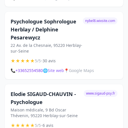
Psychologue Sophrologue
nybel8.wixsite.com
Herblay / Delphine
Pesarewycz
22 Av. de la Chesnaie, 95220 Herblay-
sur-Seine
★
★
★
★
★
•
5/5
30 avis
📞
+33652554580
🌐
Site web
📍
Google Maps
Elodie SIGAUD-CHAUVIN -
www.sigaud-psy.fr
Psychologue
Maison médicale, 9 Bd Oscar
Thévenin, 95220 Herblay-sur-Seine
★
★
★
★
★
•
5/5
6 avis