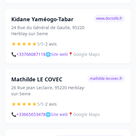
Kidane Yaméogo-Tabar
www.doctolib.fr
24 Rue du Général de Gaulle, 95220
Herblay-sur-Seine
★
★
★
★
★
•
5/5
2 avis
📞
+33766087118
🌐
Site web
📍
Google Maps
Mathilde LE COVEC
mathilde-lecovec.fr
26 Rue Jean Leclaire, 95220 Herblay-
sur-Seine
★
★
★
★
★
•
5/5
2 avis
📞
+33665653478
🌐
Site web
📍
Google Maps