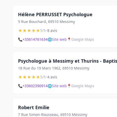
Hélène PERRUSSET Psychologue
5 Rue Bouchard, 69510 Messimy
★
★
★
★
★
•
5/5
8 avis
📞
+33614761634
🌐
Site web
📍
Google Maps
Psychologue à Messimy et Thurins - Bapti
18 Rue du 19 Mars 1962, 69510 Messimy
★
★
★
★
★
•
5/5
4 avis
📞
+33602390914
🌐
Site web
📍
Google Maps
Robert Emilie
7 Rue Simon-Rousseau, 69510 Messimy