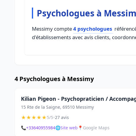
Psychologues à Messi
Messimy compte
4 psychologues
référencé
d'établissements avec avis clients, coordonné
4 Psychologues à Messimy
Kilian Pigeon - Psychopraticien / Accompa
15 Rte de la Saigne, 69510 Messimy
★
★
★
★
★
•
5/5
27 avis
📞
+33640955984
🌐
Site web
📍
Google Maps