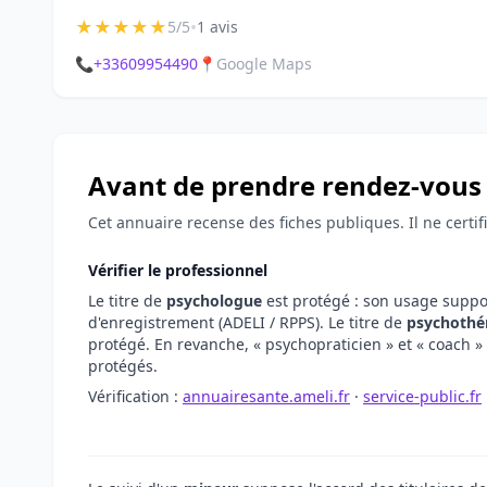
★
★
★
★
★
•
5/5
1 avis
📞
+33609954490
📍
Google Maps
Avant de prendre rendez-vous
Cet annuaire recense des fiches publiques. Il ne certi
Vérifier le professionnel
Le titre de
psychologue
est protégé : son usage supp
d'enregistrement (ADELI / RPPS). Le titre de
psychothé
protégé. En revanche, « psychopraticien » et « coach » 
protégés.
Vérification :
annuairesante.ameli.fr
·
service-public.fr