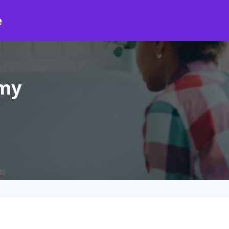
e
imy