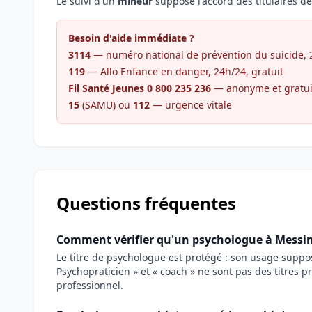
Le suivi d'un
mineur
suppose l'accord des titulaires de 
Besoin d'aide immédiate ?
3114
— numéro national de prévention du suicide, 24
119
— Allo Enfance en danger, 24h/24, gratuit
Fil Santé Jeunes 0 800 235 236
— anonyme et gratui
15
(SAMU) ou
112
— urgence vitale
Questions fréquentes
Comment vérifier qu'un psychologue à Messimy
Le titre de psychologue est protégé : son usage supp
Psychopraticien » et « coach » ne sont pas des titres p
professionnel.