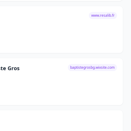
www.resalib.fr
ste Gros
baptistegrosbg.wixsite.com